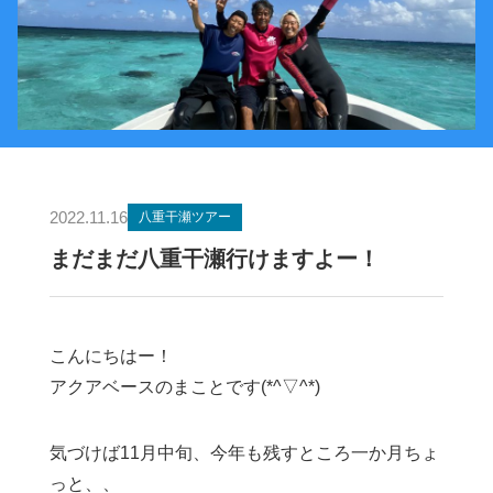
2022.11.16
八重干瀬ツアー
まだまだ八重干瀬行けますよー！
こんにちはー！
アクアベースのまことです(*^▽^*)
気づけば11月中旬、今年も残すところ一か月ちょ
っと、、