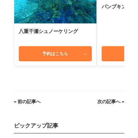
パンプキン鍾乳
八重干瀬シュノーケリング
予約はこちら
→
予約は
« 前の記事へ
次の記事へ »
ピックアップ記事