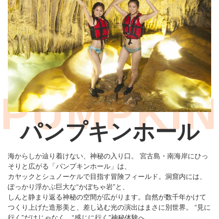
パンプキンホール
海からしか辿り着けない、神秘の入り口。 宮古島・南海岸にひっ
そりと広がる「パンプキンホール」は、
カヤックとシュノーケルで目指す冒険フィールド。洞窟内には、
ぽっかり浮かぶ巨大な“かぼちゃ岩”と、
しんと静まり返る神秘の空間が広がります。自然が数千年かけて
つくり上げた造形美と、差し込む光の演出はまさに別世界。 “見に
行く”だけじゃなく、“感じに行く”神秘体験へ。