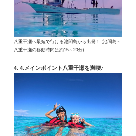
八重干瀬へ最短で行ける池間島から出発！ (池間島～
八重干瀬の移動時間は約15～20分)
4. 4.メインポイント八重干瀬を満喫♪