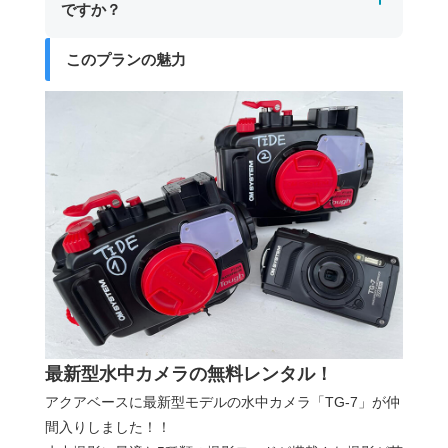
す。
ですか？
ご安心ください。
「Ａ八重干瀬シュノーケルトリップ」は所要時
間3時間で2～3スポット
このプランの魅力
安全管理上の観点から、ライフジャケットを外
「Ｂ八重干瀬半日シュノーケルトリップ」は所
してシュノーケリングにご参加いただくことは
要時間4.5時間で3～4スポット
できません。全てのお客様にライフジャケット
を着用いただいております。
最新型水中カメラの無料レンタル！
アクアベースに最新型モデルの水中カメラ「TG-7」が仲
間入りしました！！