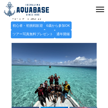
憧れの八重干瀬ブルーをお腹いっぱい満喫！
Ｂ八重干瀬半日シュノーケルトリップ（3～
4ポイント案内）
初心者・初挑戦歓迎
6歳から参加OK
ツアー写真無料プレゼント
通年開催