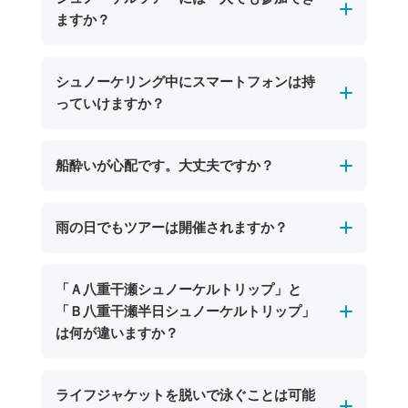
す。ガイドが大きな浮き輪を引っ張ってポイン
ますか？
トまで案内していくので気軽にツアーにご参加
いただけます！
申し訳ございませんが、シュノーケルツアーは
シュノーケリング中にスマートフォンは持
安全管理上の観点から、現在は2名様以上でのご
っていけますか？
参加をお願いしております。
お一人でのご参加をご希望のお客様にはご不便
スマートフォンを持ち込む場合は、防水ケース
船酔いが心配です。大丈夫ですか？
をおかけいたしますが、何卒ご理解いただきま
をご利用いただければお持ち込み可能です。
すようお願い申し上げます。
ただし、水没や紛失については当店では責任を
ポイントまでの乗船時間は比較的短く、船酔い
雨の日でもツアーは開催されますか？
負いかねますのでご注意ください。
の心配が少ないのが特徴です。
水中での写真撮影を楽しみたい方には、ショッ
シュノーケル中は海面に浮かびながら楽しむた
プでご用意しているレンタルカメラ（期間限定
海況に問題がなければ、雨の日でもツアーは基
「Ａ八重干瀬シュノーケルトリップ」と
め、揺れもほとんど感じません。船酔いが心配
で無料貸し出し中）のご利用がおすすめです。
本的に開催いたします。
「Ｂ八重干瀬半日シュノーケルトリップ」
な方は、事前に酔い止め薬の服用や十分な睡眠
当日スタッフにお声がけいただければ、その場
宮古島の海は雨天でも透明度が高く、濁って視
は何が違いますか？
を取ってご参加いただくと、より快適に美しい
でお貸し出しいたします。※SDカードはご持参
界が悪くなることはほとんどありません。晴天
海をご満喫いただけます。
いただくか、ショップにてご購入いただけま
時と比べると若干色味は変わりますが、サンゴ
所要時間及びご案内するポイント数が異なりま
ライフジャケットを脱いで泳ぐことは可能
す。
礁や魚たちを十分にお楽しみいただけますので