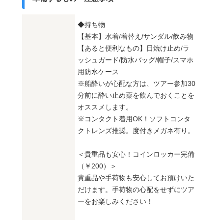
◆持ち物
【基本】水着/着替え/サンダル/飲み物
【あると便利なもの】日焼け止め/ラ
ッシュガード/防水バッグ/帽子/スマホ
用防水ケース
※船酔いが心配な方は、ツアー参加30
分前に酔い止め薬を飲んでおくことを
オススメします。
※コンタクト着用OK！ソフトコンタ
クトレンズ推奨。度付きメガネ有り。
＜貴重品も安心！コインロッカー完備
（￥200）＞
貴重品や手荷物も安心してお預けいた
だけます。手荷物の心配をせずにツア
ーをお楽しみください！