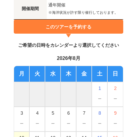
通年開催
開催期間
※海洋状況が許す限り催行しております。
このツアーを予約する
ご希望の日時をカレンダーより選択してください
2026年8月
月
火
水
木
金
土
日
1
2
－
－
3
4
5
6
7
8
9
－
－
－
－
－
－
－