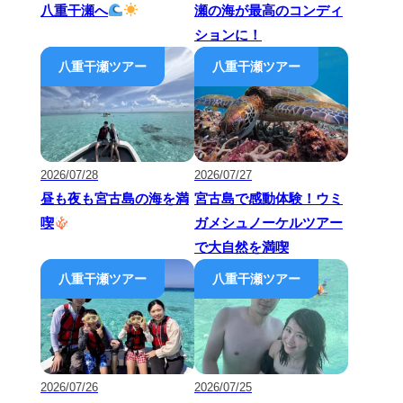
八重干瀬へ
瀬の海が最高のコンディ
ションに！
2026/07/28
2026/07/27
昼も夜も宮古島の海を満
宮古島で感動体験！ウミ
喫
ガメシュノーケルツアー
で大自然を満喫
2026/07/26
2026/07/25