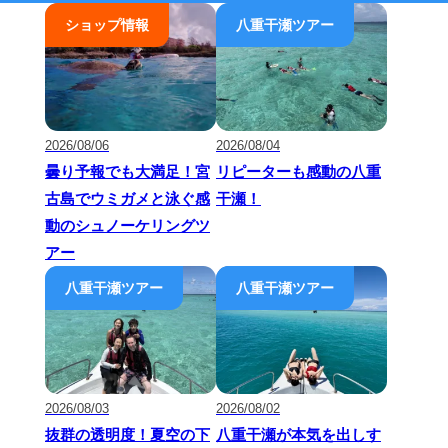
2026/08/06
2026/08/04
曇り予報でも大満足！宮
リピーターも感動の八重
古島でウミガメと泳ぐ感
干瀬！
動のシュノーケリングツ
アー
2026/08/03
2026/08/02
抜群の透明度！夏空の下
八重干瀬が本気を出しす