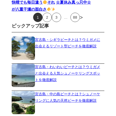
快晴でも毎日違う
それ
☆夏休み真っ只中☆
が八重干瀬の面白さ
投
>
1
2
3
…
88
ピックアップ記事
稿
の
宮古島・シギラビーチとは？ウミガメに
出会えるリゾート型ビーチを徹底解説
ペ
ー
宮古島・わいわいビーチとは？ウミガメ
ジ
と出会える人気シュノーケリングスポッ
送
トを徹底解説
り
宮古島・中の島ビーチとは？シュノーケ
リングに人気の天然ビーチを徹底解説