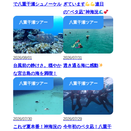
で八重干瀬シュノーケル
ぎています
連日
の”ベタ凪”神海況
2026/08/01
2026/07/31
台風前の静けさ。穏やか
透き通る海に感動
な宮古島の海を満喫！
2026/07/30
2026/07/29
これぞ夏本番！神海況の
今年初のベタ凪！八重干