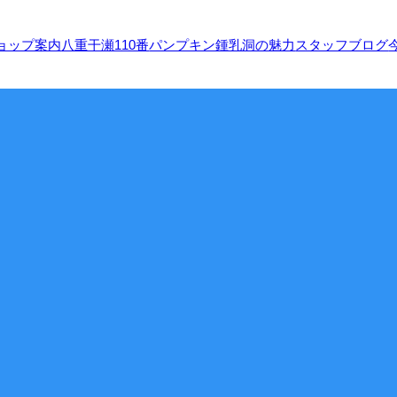
ョップ案内
八重干瀬110番
パンプキン鍾乳洞の魅力
スタッフブログ