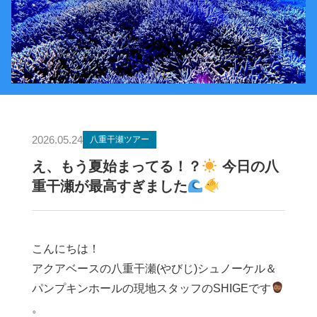
2026.05.24
八重干瀬ツアー
え、もう夏始まってる！？
今日の八
重干瀬が最高すぎました
こんにちは！
アクアベースの八重干瀬(やびじ)シュノーケル＆
パンプキンホールの現地スタッフのSHIGEです
。