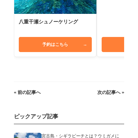
八重干瀬シュノーケリング
予約はこちら
→
予約は
« 前の記事へ
次の記事へ »
ピックアップ記事
宮古島・シギラビーチとは？ウミガメに