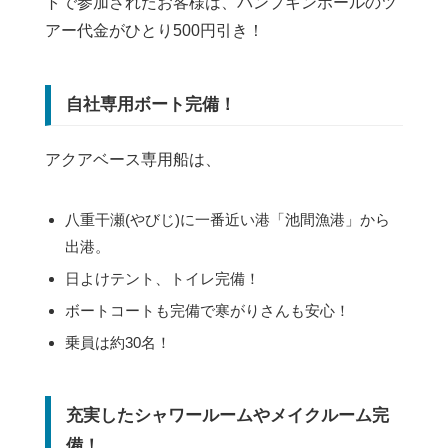
トで参加されたお客様は、パンプキンホールのツ
アー代金がひとり500円引き！
自社専用ボート完備！
アクアベース専用船は、
八重干瀬(やびじ)に一番近い港「池間漁港」から
出港。
日よけテント、トイレ完備！
ボートコートも完備で寒がりさんも安心！
乗員は約30名！
充実したシャワールームやメイクルーム完
備！