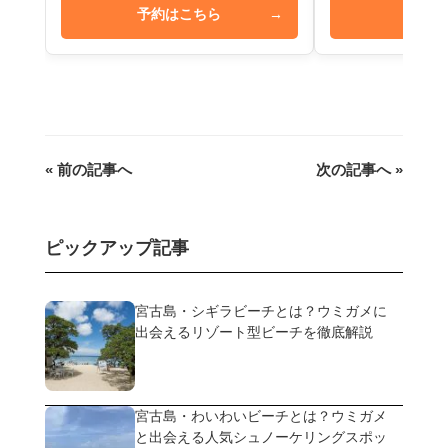
予約はこちら
→
予約は
« 前の記事へ
次の記事へ »
ピックアップ記事
宮古島・シギラビーチとは？ウミガメに
出会えるリゾート型ビーチを徹底解説
宮古島・わいわいビーチとは？ウミガメ
と出会える人気シュノーケリングスポッ