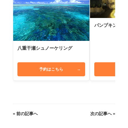
パンプキン鍾乳
八重干瀬シュノーケリング
予約はこちら
→
予約は
« 前の記事へ
次の記事へ »