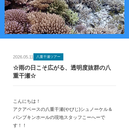
2026.05.11
八重干瀬ツアー
☆雨の日こそ広がる、透明度抜群の八
重干瀬☆
こんにちは！
アクアベースの八重干瀬(やびじ)シュノーケル＆
パンプキンホールの現地スタッフこーへーで
す！！