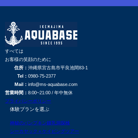
すべては
お客様の笑顔のために
住所：
沖縄県宮古島市平良池間83-1
Tel：
0980-75-2377
Mail：
info@ms-aquabase.com
営業時間：
8:00~21:00 / 年中無休
プライバシーポリシー
体験プランを選ぶ
神秘のパンプキン鍾乳洞探検
シーカヤック＋ケイビングツアー