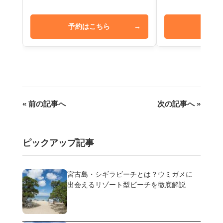
予約はこちら
→
予約は
« 前の記事へ
次の記事へ »
ピックアップ記事
宮古島・シギラビーチとは？ウミガメに
出会えるリゾート型ビーチを徹底解説