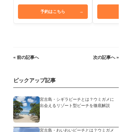
予約はこちら
→
予約は
« 前の記事へ
次の記事へ »
ピックアップ記事
宮古島・シギラビーチとは？ウミガメに
出会えるリゾート型ビーチを徹底解説
宮古島・わいわいビーチとは？ウミガメ