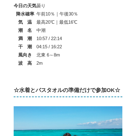
今日の天気
曇り
降水確率
午前10％｜午後30％
気 温
最高20℃｜最低16℃
潮 名
中潮
満 潮
10:57 / 22:14
干 潮
04:15 / 16:22
風向き
北東 6～8m
波 高
2m
☆水着とバスタオルの準備だけで参加OK☆