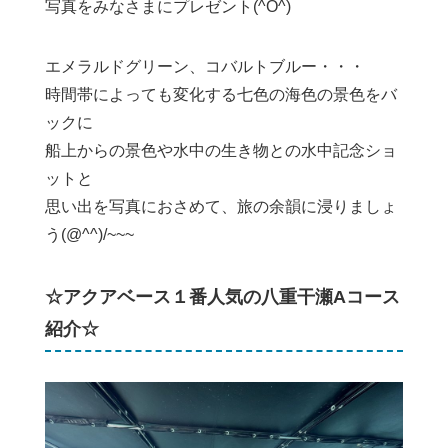
写真をみなさまにプレゼント(^O^)
エメラルドグリーン、コバルトブルー・・・
時間帯によっても変化する七色の海色の景色をバ
ックに
船上からの景色や水中の生き物との水中記念ショ
ットと
思い出を写真におさめて、旅の余韻に浸りましょ
う(@^^)/~~~
☆アクアベース１番人気の八重干瀬Aコース
紹介☆