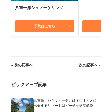
八重干瀬シュノーケリング
予約はこちら
→
予約は
« 前の記事へ
次の記事へ »
ピックアップ記事
宮古島・シギラビーチとは？ウミガメに
出会えるリゾート型ビーチを徹底解説