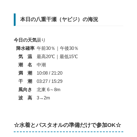
本日の八重干瀬（ヤビジ）の海況
今日の天気
曇り
降水確率
午前30％｜午後30％
気 温
最高20℃｜最低15℃
潮 名
中潮
満 潮
10:08 / 21:20
干 潮
03:27 / 15:29
風向き
北東 6～8m
波 高
3→2m
☆水着とバスタオルの準備だけで参加OK☆