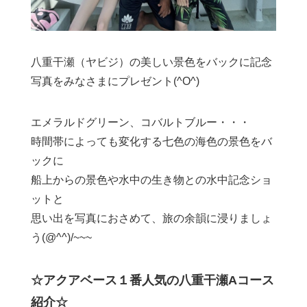
八重干瀬（ヤビジ）の美しい景色をバックに記念
写真をみなさまにプレゼント(^O^)
エメラルドグリーン、コバルトブルー・・・
時間帯によっても変化する七色の海色の景色をバ
ックに
船上からの景色や水中の生き物との水中記念ショ
ットと
思い出を写真におさめて、旅の余韻に浸りましょ
う(@^^)/~~~
☆アクアベース１番人気の八重干瀬Aコース
紹介☆