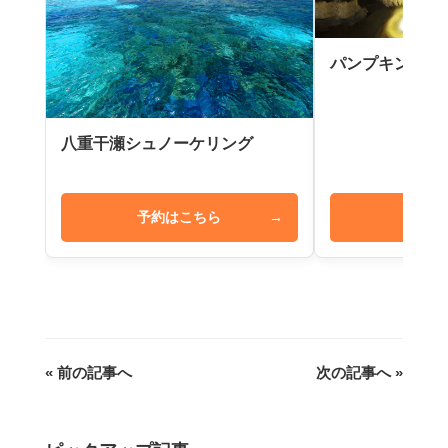
パンプキン鍾乳
八重干瀬シュノーケリング
予約はこちら
→
予約は
« 前の記事へ
次の記事へ »