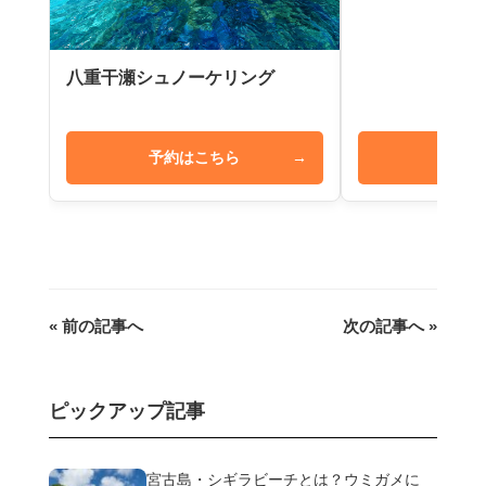
八重干瀬シュノーケリング
予約はこちら
→
予約は
« 前の記事へ
次の記事へ »
ピックアップ記事
宮古島・シギラビーチとは？ウミガメに