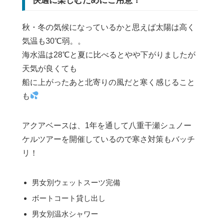
快適に楽しむためにご用意！
秋・冬の気候になっているかと思えば太陽は高く
気温も30℃弱。。
海水温は28℃と夏に比べるとやや下がりましたが
天気が良くても
船に上がったあと北寄りの風だと寒く感じること
も
アクアベースは、
1
年を通して八重干瀬シュノー
ケルツアーを開催しているので寒さ対策もバッチ
リ！
男女別ウェットスーツ完備
ボートコート貸し出し
男女別温水シャワー