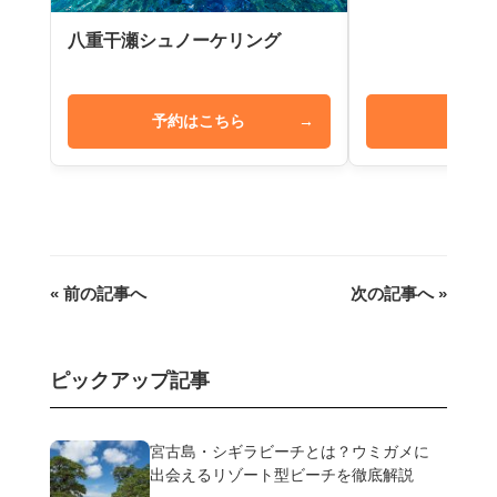
八重干瀬シュノーケリング
予約はこちら
→
予約は
« 前の記事へ
次の記事へ »
ピックアップ記事
宮古島・シギラビーチとは？ウミガメに
出会えるリゾート型ビーチを徹底解説