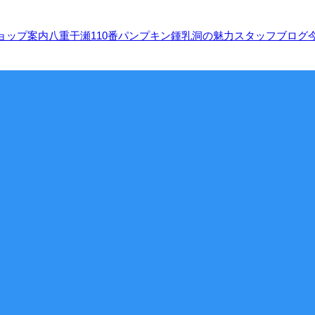
ョップ案内
八重干瀬110番
パンプキン鍾乳洞の魅力
スタッフブログ