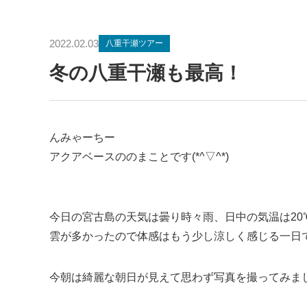
2022.02.03
八重干瀬ツアー
冬の八重干瀬も最高！
んみゃーちー
アクアベースののまことです(*^▽^*)
今日の宮古島の天気は曇り時々雨、日中の気温は20
雲が多かったので体感はもう少し涼しく感じる一日
今朝は綺麗な朝日が見えて思わず写真を撮ってみま