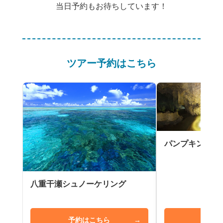
当日予約もお待ちしています！
ツアー予約はこちら
パンプキン鍾乳
八重干瀬シュノーケリング
予約はこちら
→
予約は