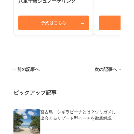
八重干瀬シュノーケリング
予約はこちら
→
予約は
« 前の記事へ
次の記事へ »
ピックアップ記事
宮古島・シギラビーチとは？ウミガメに
出会えるリゾート型ビーチを徹底解説