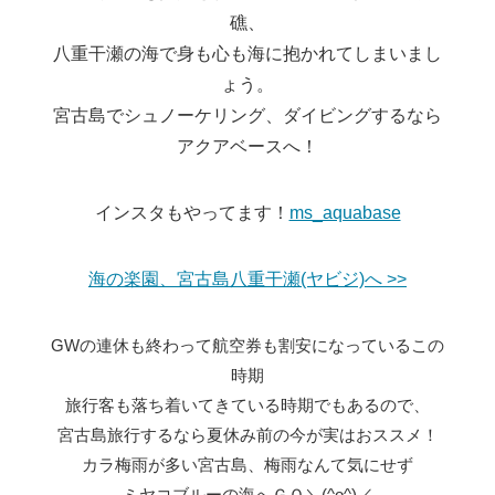
礁、
八重干瀬の海で身も心も海に抱かれてしまいまし
ょう。
宮古島でシュノーケリング、ダイビングするなら
アクアベースへ！
インスタもやってます！
ms_aquabase
海の楽園、宮古島八重干瀬(ヤビジ)へ >>
GWの連休も終わって航空券も割安になっているこの
時期
旅行客も落ち着いてきている時期でもあるので、
宮古島旅行するなら夏休み前の今が実はおススメ！
カラ梅雨が多い宮古島、梅雨なんて気にせず
ミヤコブルーの海へＧＯ＼(^o^)／