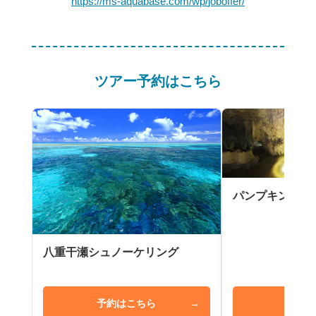
https://ms-aquabase.com/wp/
joboffer/
ツアー予約はこちら
パンプキン鍾乳
八重干瀬シュノーケリング
予約はこちら
→
予約は