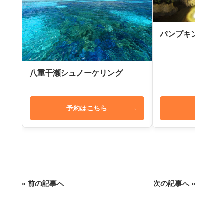
パンプキン鍾乳
八重干瀬シュノーケリング
予約はこちら
→
予約は
« 前の記事へ
次の記事へ »