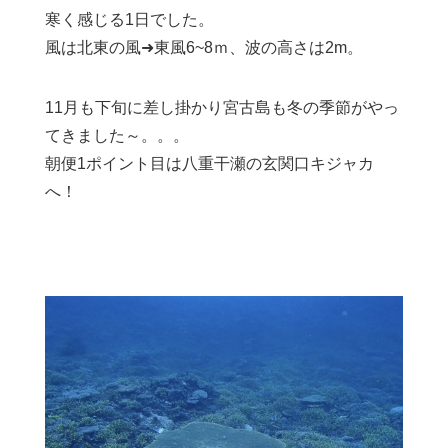
寒く感じる1日でした。
風は北東の風➜東風6~8ｍ、波の高さは2m。
11月も下旬に差し掛かり宮古島も冬の季節がやっ
てきました～。。。
朝便1ポイント目は八重干瀬の玄関口キジャカ
へ！