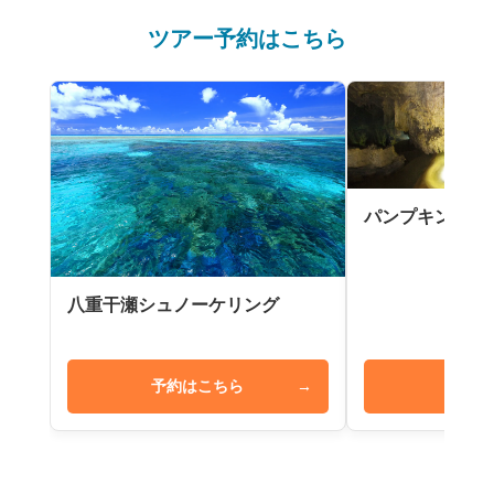
ツアー予約はこちら
パンプキン鍾乳
八重干瀬シュノーケリング
予約はこちら
→
予約は