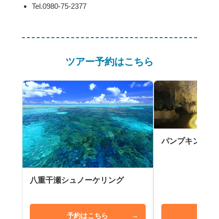
Tel.0980-75-2377
ツアー予約はこちら
パンプキン鍾乳
八重干瀬シュノーケリング
予約はこちら
→
予約は