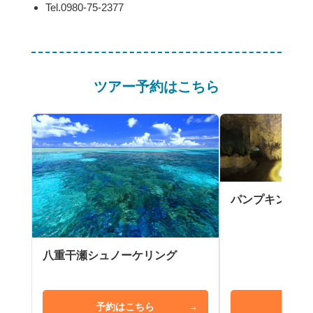
Tel.0980-75-2377
ツアー予約はこちら
パンプキン鍾乳
八重干瀬シュノーケリング
予約はこちら
→
予約は