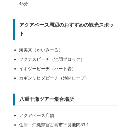
45分
アクアベース周辺のおすすめの観光スポッ
ト
海美来（かいみーる）
フクナスビーチ（池間ブロック）
イキヅービーチ（ハート岩）
カギンミヒダビーチ（池間ロープ）
八重干瀬ツアー集合場所
アクアベース店舗
住所：沖縄県宮古島市平良池間83-1