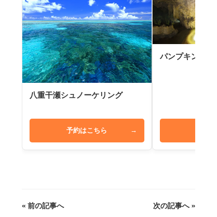
パンプキン鍾乳
八重干瀬シュノーケリング
予約はこちら
→
予約は
« 前の記事へ
次の記事へ »