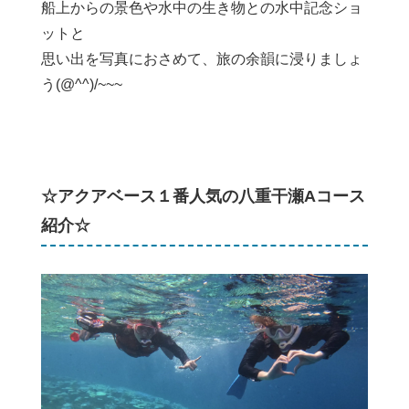
船上からの景色や水中の生き物との水中記念ショ
ットと
思い出を写真におさめて、旅の余韻に浸りましょ
う(@^^)/~~~
☆アクアベース１番人気の八重干瀬Aコース
紹介☆