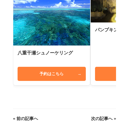
パンプキン鍾乳
八重干瀬シュノーケリング
予約はこちら
→
予約は
« 前の記事へ
次の記事へ »