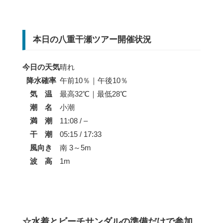
本日の八重干瀬ツアー開催状況
今日の天気
晴れ
降水確率
午前10％｜午後10％
気 温
最高32℃｜最低28℃
潮 名
小潮
満 潮
11:08 / –
干 潮
05:15 / 17:33
風向き
南 3～5m
波 高
1m
☆水着とビーチサンダルの準備だけで参加