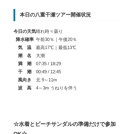
本日の八重干瀬ツアー開催状況
今日の天気
晴れ時々曇り
降水確率
午前30％｜午後20％
気 温
最高17℃｜最低13℃
潮 名
大潮
満 潮
07:35 / 18:29
干 潮
00:49 / 12:45
風向き
北 9～11m
波 高
4～3m うねりを伴う
☆水着とビーチサンダルの準備だけで参加
OK☆