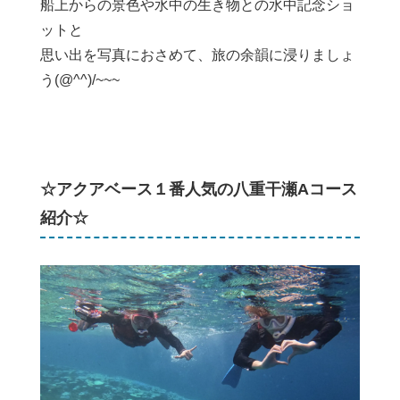
船上からの景色や水中の生き物との水中記念ショ
ットと
思い出を写真におさめて、旅の余韻に浸りましょ
う(@^^)/~~~
☆アクアベース１番人気の八重干瀬Aコース
紹介☆