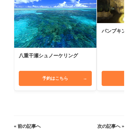
パンプキン鍾乳
八重干瀬シュノーケリング
予約はこちら
→
予約は
« 前の記事へ
次の記事へ »