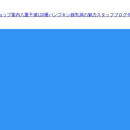
ョップ案内
八重干瀬110番
パンプキン鍾乳洞の魅力
スタッフブログ