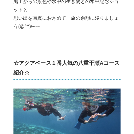
船上からの景色や水中の生き物との水中記念ショ
ットと
思い出を写真におさめて、旅の余韻に浸りましょ
う(@^^)/~~~
☆アクアベース１番人気の八重干瀬Aコース
紹介☆