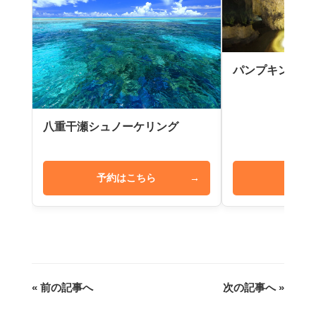
パンプキン鍾乳
八重干瀬シュノーケリング
予約はこちら
→
予約は
« 前の記事へ
次の記事へ »