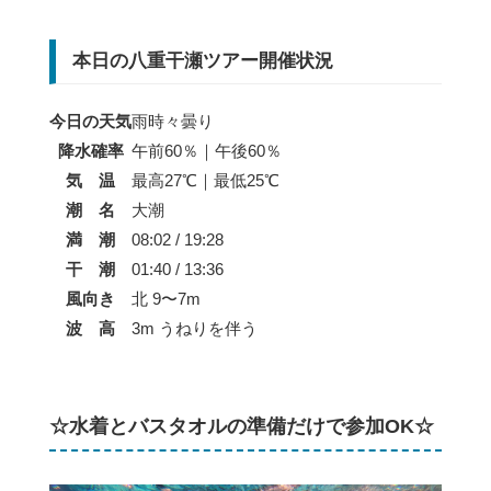
本日の八重干瀬ツアー開催状況
今日の天気
雨時々曇り
降水確率
午前60％｜午後60％
気 温
最高27℃｜最低25℃
潮 名
大潮
満 潮
08:02 / 19:28
干 潮
01:40 / 13:36
風向き
北 9〜7m
波 高
3m うねりを伴う
☆水着とバスタオルの準備だけで参加OK☆