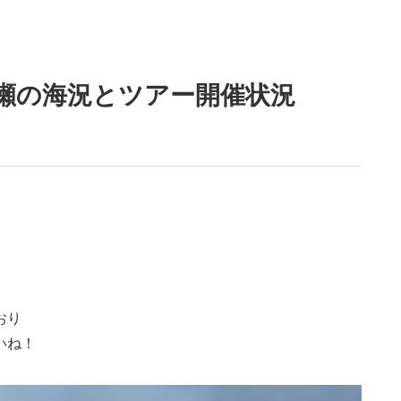
干瀬の海況とツアー開催状況
。
おり
いね！