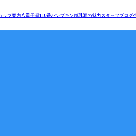
ョップ案内
八重干瀬110番
パンプキン鍾乳洞の魅力
スタッフブログ