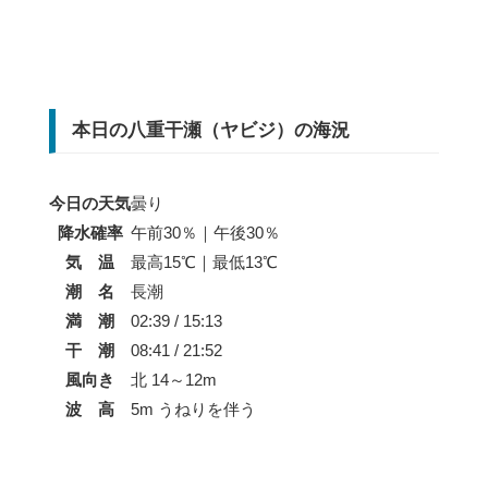
本日の八重干瀬（ヤビジ）の海況
今日の天気
曇り
降水確率
午前30％｜午後30％
気 温
最高15℃｜最低13℃
潮 名
長潮
満 潮
02:39 / 15:13
干 潮
08:41 / 21:52
風向き
北 14～12m
波 高
5m うねりを伴う