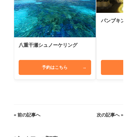
パンプキン鍾乳
八重干瀬シュノーケリング
予約はこちら
→
予約は
« 前の記事へ
次の記事へ »