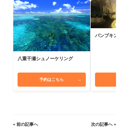
パンプキン鍾乳
八重干瀬シュノーケリング
予約はこちら
→
予約は
« 前の記事へ
次の記事へ »