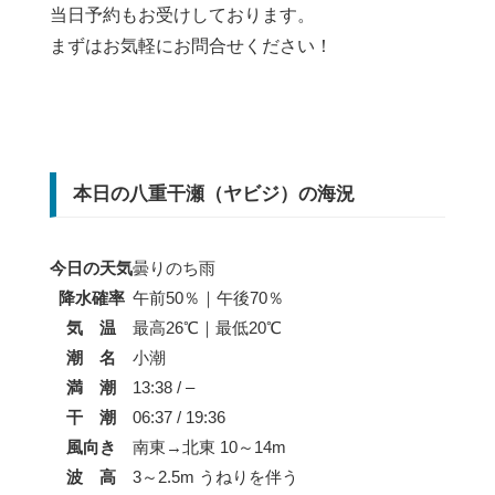
当日予約もお受けしております。
まずはお気軽にお問合せください！
本日の八重干瀬（ヤビジ）の海況
今日の天気
曇りのち雨
降水確率
午前50％｜午後70％
気 温
最高26℃｜最低20℃
潮 名
小潮
満 潮
13:38 / –
干 潮
06:37 / 19:36
風向き
南東→北東 10～14m
波 高
3～2.5m うねりを伴う