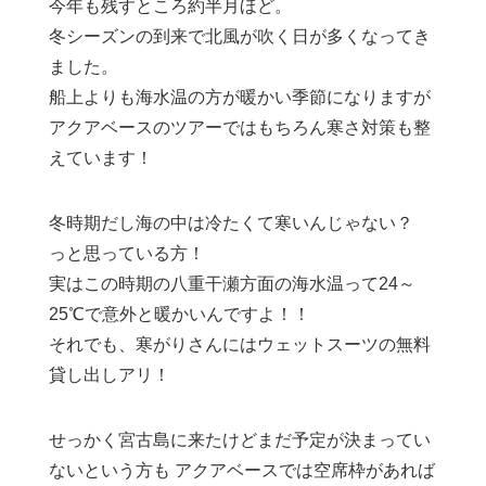
今年も残すところ約半月ほど。
冬シーズンの到来で北風が吹く日が多くなってき
ました。
船上よりも海水温の方が暖かい季節になりますが
アクアベースのツアーではもちろん寒さ対策も整
えています！
冬時期だし海の中は冷たくて寒いんじゃない？
っと思っている方！
実はこの時期の八重干瀬方面の海水温って24～
25℃で意外と暖かいんですよ！！
それでも、寒がりさんにはウェットスーツの無料
貸し出しアリ！
せっかく宮古島に来たけどまだ予定が決まってい
ないという方も アクアベースでは空席枠があれば