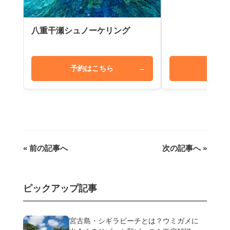
八重干瀬シュノーケリング
予約はこちら
→
予約は
« 前の記事へ
次の記事へ »
ピックアップ記事
宮古島・シギラビーチとは？ウミガメに