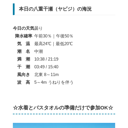
本日の八重干瀬（ヤビジ）の海況
今日の天気
曇り
降水確率
午前30％｜午後50％
気 温
最高24℃｜最低20℃
潮 名
中潮
満 潮
10:38 / 21:19
干 潮
03:49 / 15:40
風向き
北東 8～11m
波 高
5～4m うねりを伴う
☆水着とバスタオルの準備だけで参加OK☆