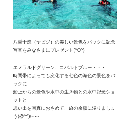
八重干瀬（ヤビジ）の美しい景色をバックに記念
写真をみなさまにプレゼント(^O^)
エメラルドグリーン、コバルトブルー・・・
時間帯によっても変化する七色の海色の景色をバ
ックに
船上からの景色や水中の生き物との水中記念ショ
ットと
思い出を写真におさめて、旅の余韻に浸りましょ
う(@^^)/~~~