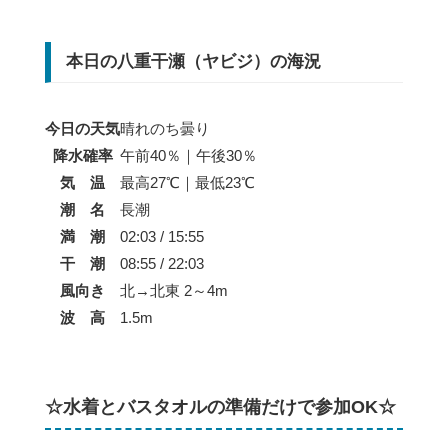
本日の八重干瀬（ヤビジ）の海況
今日の天気
晴れのち曇り
降水確率
午前40％｜午後30％
気 温
最高27℃｜最低23℃
潮 名
長潮
満 潮
02:03 / 15:55
干 潮
08:55 / 22:03
風向き
北→北東 2～4m
波 高
1.5m
☆水着とバスタオルの準備だけで参加OK☆