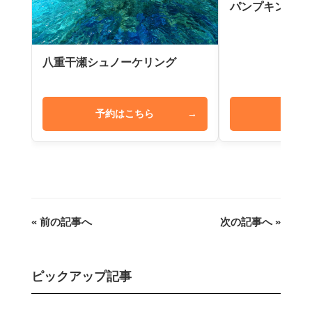
パンプキン鍾乳
八重干瀬シュノーケリング
予約はこちら
→
予約は
« 前の記事へ
次の記事へ »
ピックアップ記事