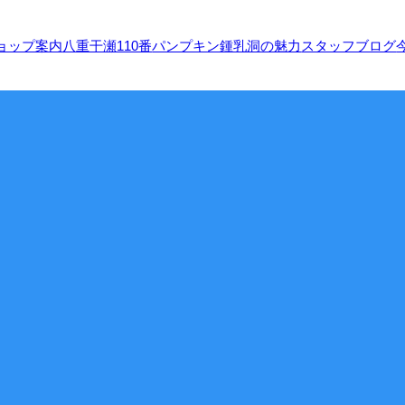
ョップ案内
八重干瀬110番
パンプキン鍾乳洞の魅力
スタッフブログ