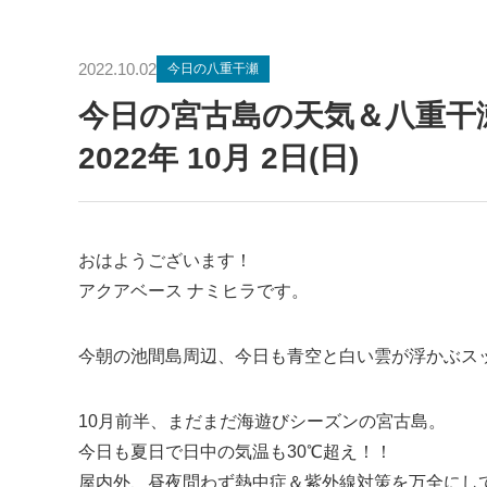
2022.10.02
今日の八重干瀬
今日の宮古島の天気＆八重
2022年 10月 2日(日)
おはようございます！
アクアベース ナミヒラです。
今朝の池間島周辺、今日も青空と白い雲が浮かぶス
10月前半、まだまだ海遊びシーズンの宮古島。
今日も夏日で日中の気温も30℃超え！！
屋内外、昼夜問わず熱中症＆紫外線対策を万全にし