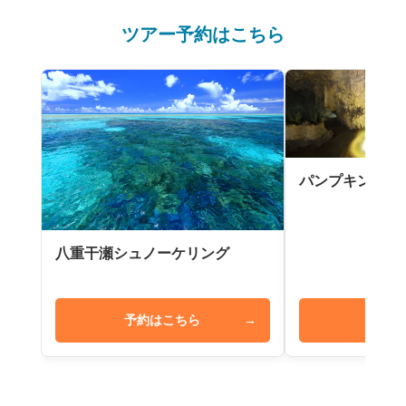
ツアー予約はこちら
パンプキン鍾乳
八重干瀬シュノーケリング
予約はこちら
→
予約は