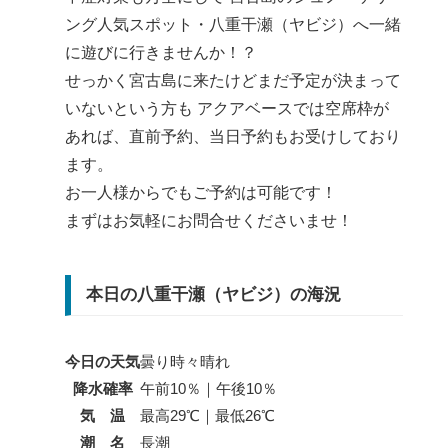
ング人気スポット・八重干瀬（ヤビジ）へ一緒
に遊びに行きませんか！？
せっかく宮古島に来たけどまだ予定が決まって
いないという方も アクアベースでは空席枠が
あれば、直前予約、当日予約もお受けしており
ます。
お一人様からでもご予約は可能です！
まずはお気軽にお問合せくださいませ！
本日の八重干瀬（ヤビジ）の海況
今日の天気
曇り時々晴れ
降水確率
午前10％｜午後10％
気 温
最高29℃｜最低26℃
潮 名
長潮