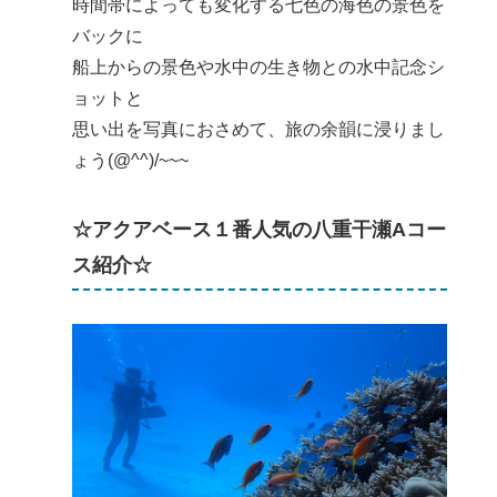
時間帯によっても変化する七色の海色の景色を
バックに
船上からの景色や水中の生き物との水中記念シ
ョットと
思い出を写真におさめて、旅の余韻に浸りまし
ょう(@^^)/~~~
☆アクアベース１番人気の八重干瀬Aコー
ス紹介☆