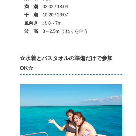
満 潮
02:02 / 18:04
干 潮
10:20 / 23:07
風向き
北 8～7m
波 高
3～2.5m うねりを伴う
☆水着とバスタオルの準備だけで参加
OK☆