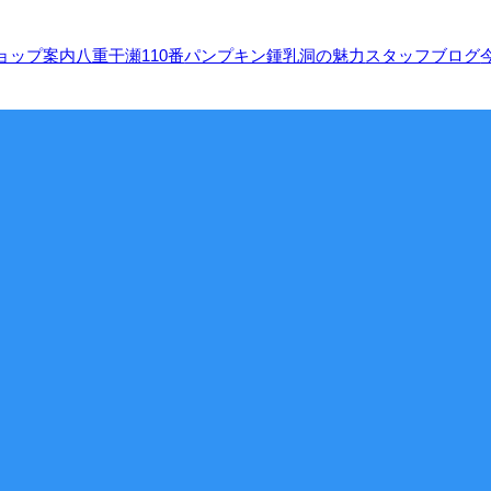
ョップ案内
八重干瀬110番
パンプキン鍾乳洞の魅力
スタッフブログ