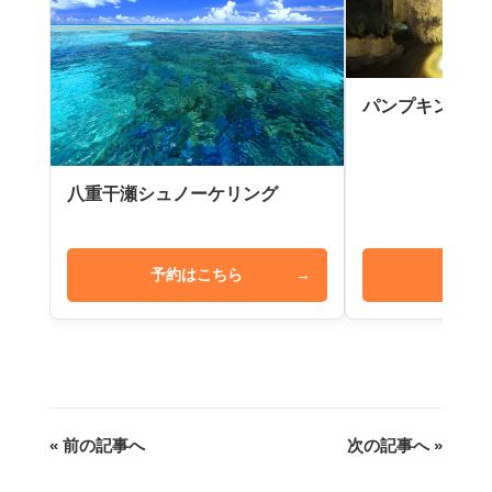
パンプキン鍾乳
八重干瀬シュノーケリング
予約はこちら
→
予約は
« 前の記事へ
次の記事へ »