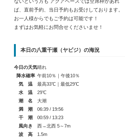
ないという方も アクアベースでは空席枠があれ
ば、直前予約、当日予約もお受けしております。
お一人様からでもご予約は可能です！
まずはお気軽にお問合せくださいませ！
本日の八重干瀬（ヤビジ）の海況
今日の天気
晴れ
降水確率
午前10％｜午後10％
気 温
最高33℃｜最低29℃
水 温
29℃
潮 名
大潮
満 潮
06:39 / 19:56
干 潮
00:59 / 13:23
風向き
西→北西 5～7m
波 高
1.5m