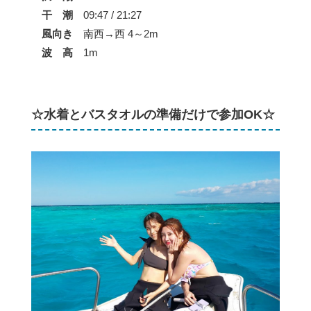
干 潮
09:47 / 21:27
風向き
南西→西 4～2m
波 高
1m
☆水着とバスタオルの準備だけで参加OK☆