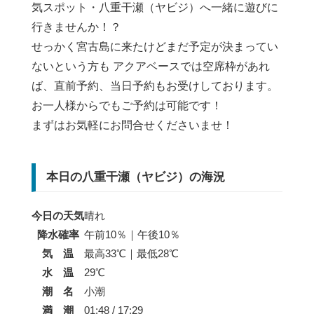
気スポット・八重干瀬（ヤビジ）へ一緒に遊びに
行きませんか！？
せっかく宮古島に来たけどまだ予定が決まってい
ないという方も アクアベースでは空席枠があれ
ば、直前予約、当日予約もお受けしております。
お一人様からでもご予約は可能です！
まずはお気軽にお問合せくださいませ！
本日の八重干瀬（ヤビジ）の海況
今日の天気
晴れ
降水確率
午前10％｜午後10％
気 温
最高33℃｜最低28℃
水 温
29℃
潮 名
小潮
満 潮
01:48 / 17:29