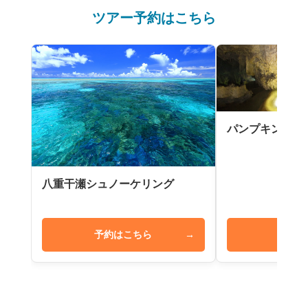
ツアー予約はこちら
パンプキン鍾乳
八重干瀬シュノーケリング
予約はこちら
→
予約は