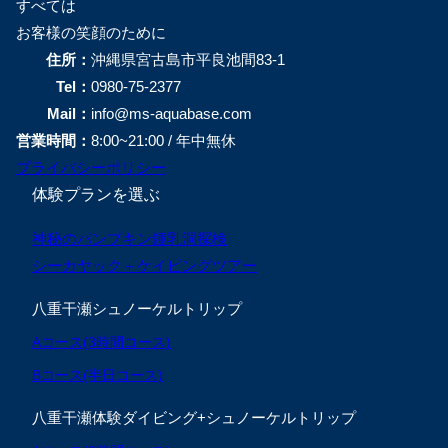
すべては
お客様の笑顔のために
住所：
沖縄県宮古島市平良池間83-1
Tel：
0980-75-2377
Mail：
info@ms-aquabase.com
営業時間：
8:00~21:00 / 年中無休
プライバシーポリシー
体験プランを選ぶ
神秘のパンプキン鍾乳洞探検
シーカヤック＋ケイビングツアー
八重干瀬シュノーケルトリップ
Aコース(3時間コース)
Bコース(半日コース)
八重干瀬体験ダイビング+シュノーケルトリップ