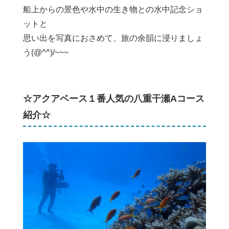
船上からの景色や水中の生き物との水中記念ショ
ットと
思い出を写真におさめて、旅の余韻に浸りましょ
う(@^^)/~~~
☆アクアベース１番人気の八重干瀬Aコース
紹介☆