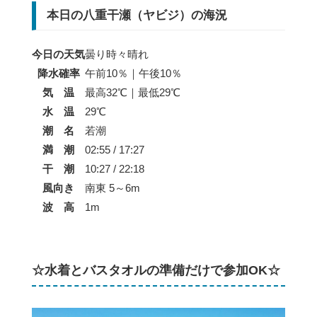
本日の八重干瀬（ヤビジ）の海況
今日の天気
曇り時々晴れ
降水確率
午前10％｜午後10％
気 温
最高32℃｜最低29℃
水 温
29℃
潮 名
若潮
満 潮
02:55 / 17:27
干 潮
10:27 / 22:18
風向き
南東 5～6m
波 高
1m
☆水着とバスタオルの準備だけで参加OK☆