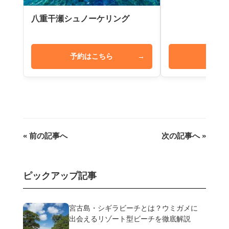
八重干瀬シュノーケリング
予約はこちら
→
予約は
« 前の記事へ
次の記事へ »
ピックアップ記事
宮古島・シギラビーチとは？ウミガメに
出会えるリゾート型ビーチを徹底解説