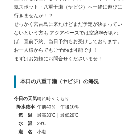
気スポット・八重干瀬（ヤビジ）へ一緒に遊びに
行きませんか！？
せっかく宮古島に来たけどまだ予定が決まってい
ないという方も アクアベースでは空席枠があれ
ば、直前予約、当日予約もお受けしております。
お一人様からでもご予約は可能です！
まずはお気軽にお問合せくださいませ！
本日の八重干瀬（ヤビジ）の海況
今日の天気
晴れ時々くもり
降水確率
午前40％｜午後10％
気 温
最高33℃｜最低28℃
水 温
29℃
潮 名
小潮