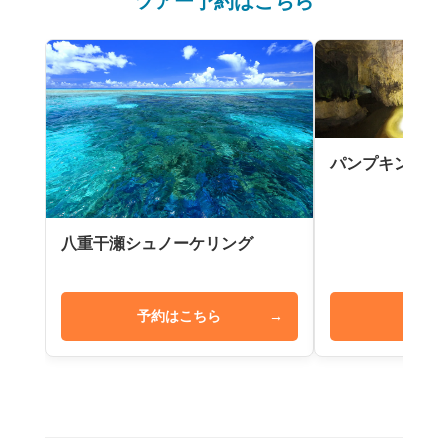
ツアー予約はこちら
パンプキン鍾乳
八重干瀬シュノーケリング
予約はこちら
→
予約は