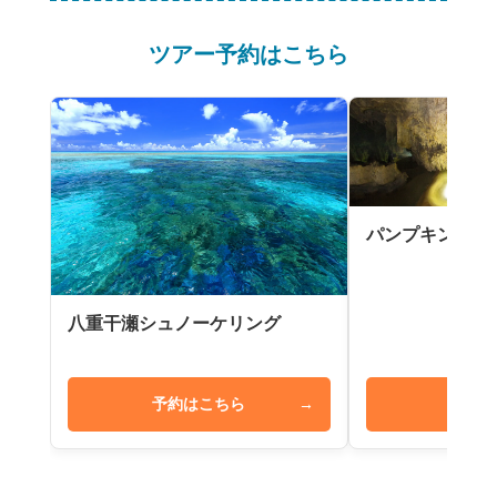
ツアー予約はこちら
パンプキン鍾乳
八重干瀬シュノーケリング
予約はこちら
→
予約は