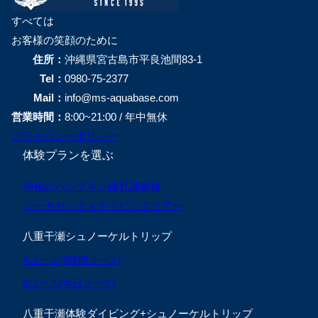
すべては
お客様の笑顔のために
住所：
沖縄県宮古島市平良池間83-1
Tel：
0980-75-2377
Mail：
info@ms-aquabase.com
営業時間：
8:00~21:00 / 年中無休
プライバシーポリシー
体験プランを選ぶ
神秘のパンプキン鍾乳洞探検
シーカヤック＋ケイビングツアー
八重干瀬シュノーケルトリップ
Aコース(3時間コース)
Bコース(半日コース)
八重干瀬体験ダイビング+シュノーケルトリップ