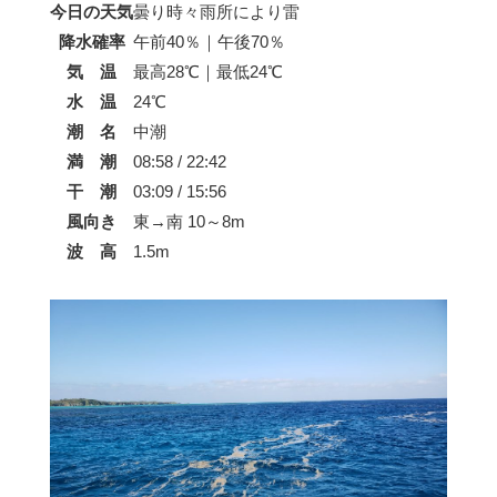
今日の天気
曇り時々雨所により雷
降水確率
午前40％｜午後70％
気 温
最高28℃｜最低24℃
水 温
24℃
潮 名
中潮
満 潮
08:58 / 22:42
干 潮
03:09 / 15:56
風向き
東→南 10～8m
波 高
1.5m