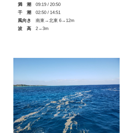
満 潮
09:19 / 20:50
干 潮
02:50 / 14:51
風向き
南東→北東 6→12m
波 高
2→3m