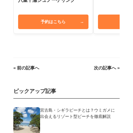
八重干瀬シュノーケリング
予約はこちら
→
予約は
« 前の記事へ
次の記事へ »
ピックアップ記事
宮古島・シギラビーチとは？ウミガメに
出会えるリゾート型ビーチを徹底解説