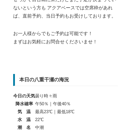
ないという方も アクアベースでは空席枠があれ
ば、直前予約、当日予約もお受けしております。
お一人様からでもご予約は可能です！
まずはお気軽にお問合せくださいませ！
本日の八重干瀬の海況
今日の天気
曇り時々雨
降水確率
午50％｜午後40％
気 温
最高23℃｜最低18℃
水 温
22℃
潮 名
中潮