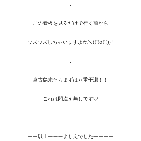
.
この看板を見るだけで行く前から
ウズウズしちゃいますよね＼(◎o◎)／
.
宮古島来たらまずは八重干瀬！！
これは間違え無しです♡
ーー以上ーーーよしえでしたーーーー