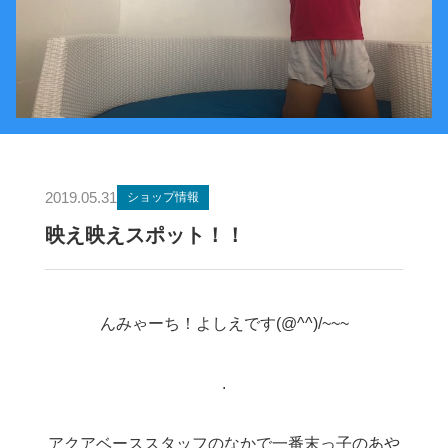
2019.05.31
ショップ情報
映え映えスポット！！
んみゃーち！よしえです(@^^)/~~~
.
アクアベーススタッフのなかで一番末っ子のあや