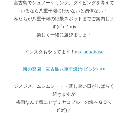
宮古島でシュノーケリング、ダイビングを考えて
いるなら八重干瀬に行かないと勿体ない！
私たちが八重干瀬の絶景スポットまでご案内しま
す(○ﾟε＾○)v
楽しく一緒に遊びましょ！
インスタもやってます！
ms_aquabase
海の楽園、宮古島八重干瀬(ヤビジ)へ >>
ジメジメ、ムシムシ・・・蒸し暑い日がしばらく
続きますが
梅雨なんて気にせずミヤコブルーの海へＧＯ＼
(^o^)／