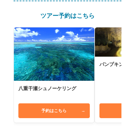
ツアー予約はこちら
パンプキン鍾乳
八重干瀬シュノーケリング
予約はこちら
→
予約は