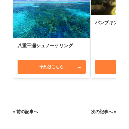
パンプキン鍾乳
八重干瀬シュノーケリング
予約はこちら
→
予約は
« 前の記事へ
次の記事へ »