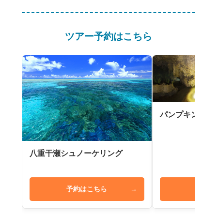
ツアー予約はこちら
パンプキン鍾乳
八重干瀬シュノーケリング
予約はこちら
→
予約は