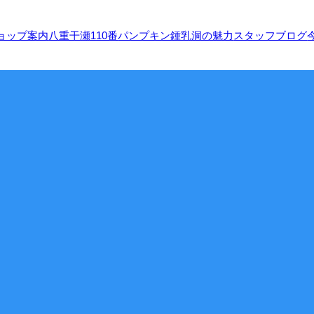
ョップ案内
八重干瀬110番
パンプキン鍾乳洞の魅力
スタッフブログ