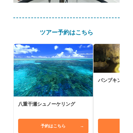
ツアー予約はこちら
パンプキン鍾乳
八重干瀬シュノーケリング
予約はこちら
→
予約は