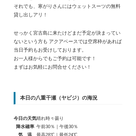
それでも、寒がりさんにはウェットスーツの無料
貸し出しアリ！
せっかく宮古島に来たけどまだ予定が決まってい
ないという方も アクアベースでは空席枠があれば
当日予約もお受けしております。
お一人様からでもご予約は可能です！
まずはお気軽にお問合せください！
本日の八重干瀬（ヤビジ）の海況
今日の天気
晴れ時々曇り
降水確率
午前30％｜午後30％
気 温
最高28℃｜最低24℃