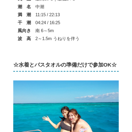
潮 名
中潮
満 潮
11:15 / 22:13
干 潮
04:24 / 16:25
風向き
南 6～5m
波 高
2～1.5m うねりを伴う
☆水着とバスタオルの準備だけで参加OK☆