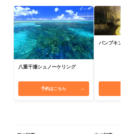
パンプキン鍾乳
八重干瀬シュノーケリング
予約はこちら
→
予約は