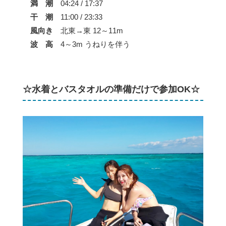
満 潮
04:24 / 17:37
干 潮
11:00 / 23:33
風向き
北東→東 12～11m
波 高
4～3m うねりを伴う
☆水着とバスタオルの準備だけで参加OK☆