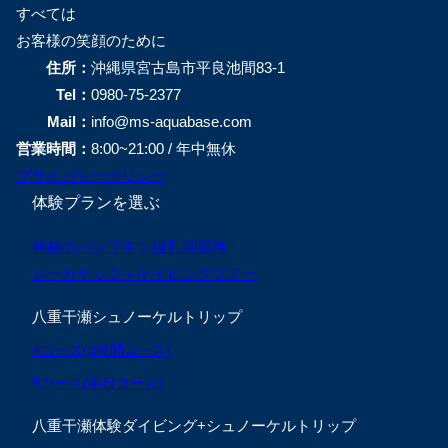
すべては
お客様の笑顔のために
住所：
沖縄県宮古島市平良池間83-1
Tel：
0980-75-2377
Mail：
info@ms-aquabase.com
営業時間：
8:00~21:00 / 年中無休
プライバシーポリシー
体験プランを選ぶ
神秘のパンプキン鍾乳洞探検
シーカヤック＋ケイビングツアー
八重干瀬シュノーケルトリップ
Aコース(3時間コース)
Bコース(半日コース)
八重干瀬体験ダイビング+シュノーケルトリップ