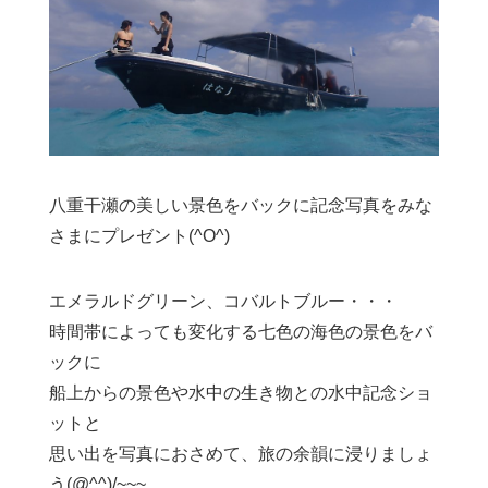
八重干瀬の美しい景色をバックに記念写真をみな
さまにプレゼント(^O^)
エメラルドグリーン、コバルトブルー・・・
時間帯によっても変化する七色の海色の景色をバ
ックに
船上からの景色や水中の生き物との水中記念ショ
ットと
思い出を写真におさめて、旅の余韻に浸りましょ
う(@^^)/~~~