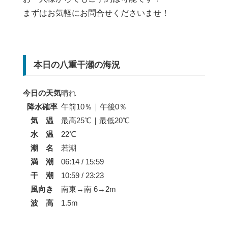
まずはお気軽にお問合せくださいませ！
本日の八重干瀬の海況
今日の天気
晴れ
降水確率
午前10％｜午後0％
気 温
最高25℃｜最低20℃
水 温
22℃
潮 名
若潮
満 潮
06:14 / 15:59
干 潮
10:59 / 23:23
風向き
南東→南 6→2m
波 高
1.5m