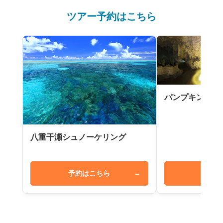
ツアー予約はこちら
パンプキン鍾乳
八重干瀬シュノーケリング
予約はこちら
→
予約は