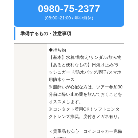
0980-75-2377
(08:00~21:00 / 年中無休)
準備するもの・注意事項
◆持ち物
【基本】水着/着替え/サンダル/飲み物
【あると便利なもの】日焼け止め/ラ
ッシュガード/防水バッグ/帽子/スマホ
用防水ケース
※船酔いが心配な方は、ツアー参加30
分前に酔い止め薬を飲んでおくことを
オススメします。
※コンタクト着用OK！ソフトコンタ
クトレンズ推奨。度付きメガネ有り。
＜貴重品も安心！コインロッカー完備