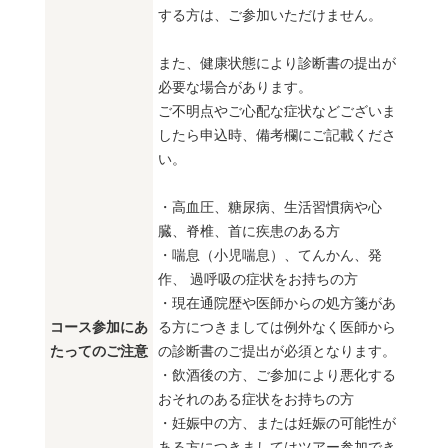
する方は、ご参加いただけません。
また、健康状態により診断書の提出が
必要な場合があります。
ご不明点やご心配な症状などございま
したら申込時、備考欄にご記載くださ
い。
・高血圧、糖尿病、生活習慣病や心
臓、脊椎、首に疾患のある方
・喘息（小児喘息）、てんかん、発
作、 過呼吸の症状をお持ちの方
・現在通院歴や医師からの処方箋があ
コース参加にあ
る方につきましては例外なく医師から
たってのご注意
の診断書のご提出が必須となります。
・飲酒後の方、ご参加により悪化する
おそれのある症状をお持ちの方
・妊娠中の方、または妊娠の可能性が
ある方につきましてはツアー参加でき