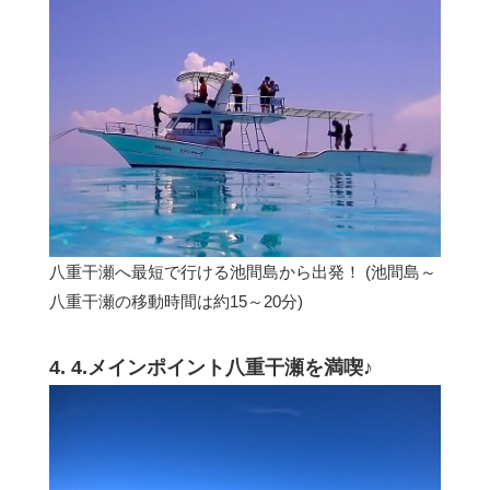
八重干瀬へ最短で行ける池間島から出発！ (池間島～
八重干瀬の移動時間は約15～20分)
4. 4.メインポイント八重干瀬を満喫♪