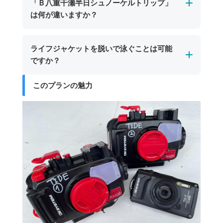
「Ｂ八重干瀬半日シュノーケルトリップ」
酔い止め薬の服用や十分な睡眠を取ってご参加
にお声がけいただければ、その場でお貸し出し
透明度が高く、濁って視界が悪くなることはほ
は何が違いますか？
いただくと、より快適に美しい海をご満喫いた
いたします。※SDカードはご持参いただくか、
とんどありません。晴天時と比べると若干色味
だけます。
ショップにてご購入いただけます。
は変わりますが、サンゴ礁や魚たちを十分にお
所要時間及びご案内するポイント数が異なりま
ライフジャケットを脱いで泳ぐことは可能
楽しみいただけますのでご安心ください。
す。
ですか？
「Ａ八重干瀬シュノーケルトリップ」は所要時
間3時間で2～3スポット
このプランの魅力
安全管理上の観点から、ライフジャケットを外
「Ｂ八重干瀬半日シュノーケルトリップ」は所
してシュノーケリングにご参加いただくことは
要時間4.5時間で3～4スポット
できません。全てのお客様にライフジャケット
を着用いただいております。