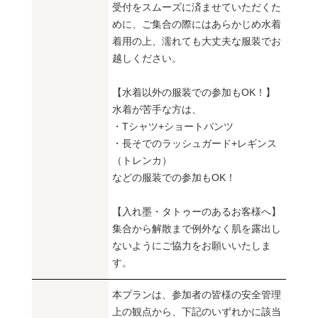
受付をスムーズに済ませていただくた
めに、ご集合の際にはあらかじめ水着
着用の上、濡れても大丈夫な服装でお
越しください。
【水着以外の服装での参加もOK！】
水着が苦手な方は、
・Tシャツ+ショートパンツ
・長そでのラッシュガード+レギンス
（トレンカ）
などの服装での参加もOK！
【入れ墨・タトゥーのあるお客様へ】
集合から解散まで例外なく肌を露出し
ないようにご協力をお願いいたしま
す。
本プランは、参加者の皆様の安全管理
上の観点から、下記のいずれかに該当