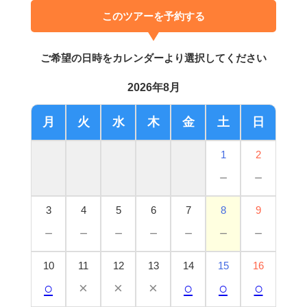
このツアーを予約する
ご希望の日時をカレンダーより選択してください
2026年8月
月
火
水
木
金
土
日
1
2
－
－
3
4
5
6
7
8
9
－
－
－
－
－
－
－
10
11
12
13
14
15
16
○
×
×
×
○
○
○