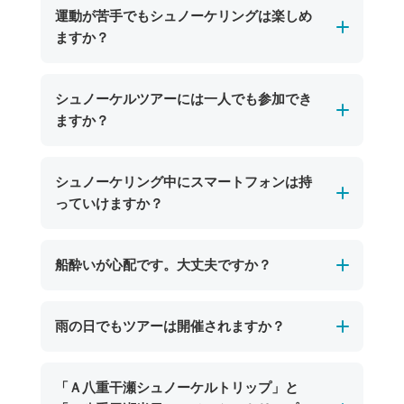
運動が苦手でもシュノーケリングは楽しめ
ますか？
はい、運動が苦手な方でもお楽しみいただけま
シュノーケルツアーには一人でも参加でき
す。ガイドが大きな浮き輪を引っ張ってポイン
ますか？
トまで案内していくので気軽にツアーにご参加
いただけます！
申し訳ございませんが、シュノーケルツアーは
シュノーケリング中にスマートフォンは持
安全管理上の観点から、現在は2名様以上でのご
っていけますか？
参加をお願いしております。
お一人でのご参加をご希望のお客様にはご不便
スマートフォンを持ち込む場合は、防水ケース
船酔いが心配です。大丈夫ですか？
をおかけいたしますが、何卒ご理解いただきま
をご利用いただければお持ち込み可能です。た
すようお願い申し上げます。
だし、水没や紛失については当店では責任を負
ポイントまでの乗船時間は比較的短く、船酔い
雨の日でもツアーは開催されますか？
いかねますのでご注意ください。水中での写真
の心配が少ないのが特徴です。シュノーケル中
撮影を楽しみたい方には、ショップでご用意し
は海面に浮かびながら楽しむため、揺れもほと
ているレンタルカメラ（期間限定で無料貸し出
海況に問題がなければ、雨の日でもツアーは基
「Ａ八重干瀬シュノーケルトリップ」と
んど感じません。船酔いが心配な方は、事前に
し中）のご利用がおすすめです。当日スタッフ
本的に開催いたします。宮古島の海は雨天でも