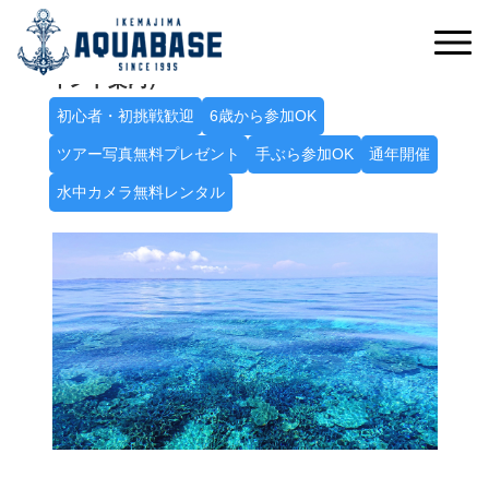
たっぷり遊んで八重干瀬を満喫！席数限定！
Ａ八重干瀬シュノーケルトリップ（2～3ポ
イント案内）
初心者・初挑戦歓迎
6歳から参加OK
ツアー写真無料プレゼント
手ぶら参加OK
通年開催
水中カメラ無料レンタル