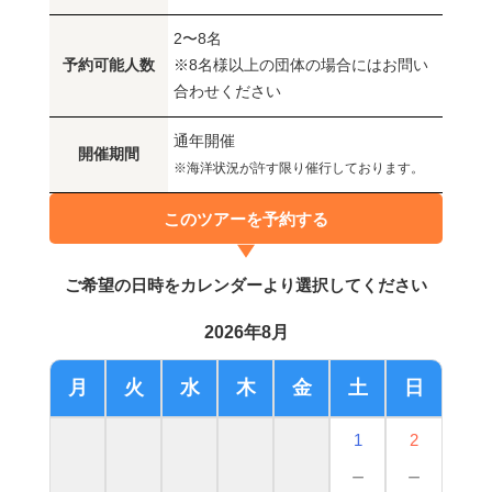
2〜8名
予約可能人数
※8名様以上の団体の場合にはお問い
合わせください
通年開催
開催期間
※海洋状況が許す限り催行しております。
このツアーを予約する
ご希望の日時をカレンダーより選択してください
2026年8月
月
火
水
木
金
土
日
1
2
－
－