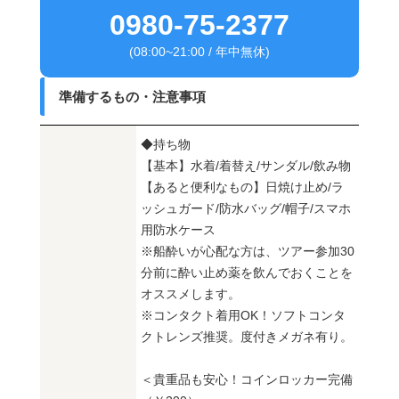
0980-75-2377
(08:00~21:00 / 年中無休)
準備するもの・注意事項
◆持ち物
【基本】水着/着替え/サンダル/飲み物
【あると便利なもの】日焼け止め/ラ
ッシュガード/防水バッグ/帽子/スマホ
用防水ケース
※船酔いが心配な方は、ツアー参加30
分前に酔い止め薬を飲んでおくことを
オススメします。
※コンタクト着用OK！ソフトコンタ
クトレンズ推奨。度付きメガネ有り。
＜貴重品も安心！コインロッカー完備