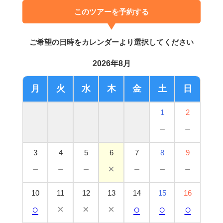
このツアーを予約する
ご希望の日時をカレンダーより選択してください
2026年8月
月
火
水
木
金
土
日
1
2
－
－
3
4
5
6
7
8
9
－
－
－
×
－
－
－
10
11
12
13
14
15
16
○
×
×
×
○
○
○