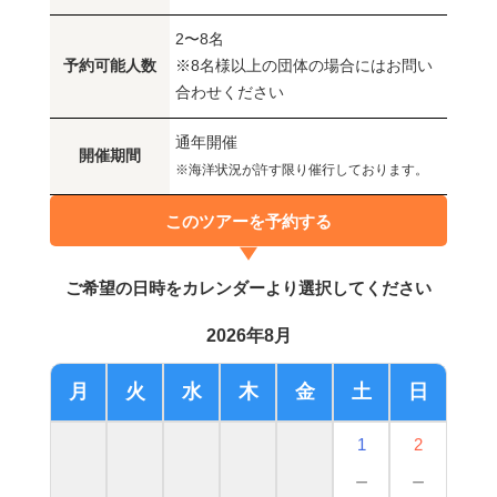
2〜8名
予約可能人数
※8名様以上の団体の場合にはお問い
合わせください
通年開催
開催期間
※海洋状況が許す限り催行しております。
このツアーを予約する
ご希望の日時をカレンダーより選択してください
2026年8月
月
火
水
木
金
土
日
1
2
－
－