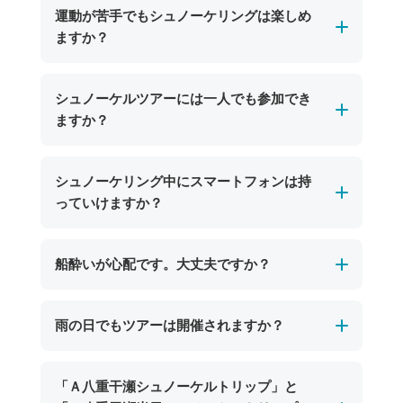
運動が苦手でもシュノーケリングは楽しめ
ますか？
はい、運動が苦手な方でもお楽しみいただけま
シュノーケルツアーには一人でも参加でき
す。ガイドが大きな浮き輪を引っ張ってポイン
ますか？
トまで案内していくので気軽にツアーにご参加
いただけます！
申し訳ございませんが、シュノーケルツアーは
シュノーケリング中にスマートフォンは持
安全管理上の観点から、現在は2名様以上でのご
っていけますか？
参加をお願いしております。
お一人でのご参加をご希望のお客様にはご不便
スマートフォンを持ち込む場合は、防水ケース
船酔いが心配です。大丈夫ですか？
をおかけいたしますが、何卒ご理解いただきま
をご利用いただければお持ち込み可能です。た
すようお願い申し上げます。
だし、水没や紛失については当店では責任を負
ポイントまでの乗船時間は比較的短く、船酔い
雨の日でもツアーは開催されますか？
いかねますのでご注意ください。水中での写真
の心配が少ないのが特徴です。シュノーケル中
撮影を楽しみたい方には、ショップでご用意し
は海面に浮かびながら楽しむため、揺れもほと
ているレンタルカメラ（期間限定で無料貸し出
海況に問題がなければ、雨の日でもツアーは基
「Ａ八重干瀬シュノーケルトリップ」と
んど感じません。船酔いが心配な方は、事前に
し中）のご利用がおすすめです。当日スタッフ
本的に開催いたします。宮古島の海は雨天でも