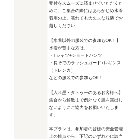
受付をスムーズに済ませていただくた
めに、ご集合の際にはあらかじめ水着
着用の上、濡れても大丈夫な服装でお
越しください。
【水着以外の服装での参加もOK！】
水着が苦手な方は、
・Tシャツ+ショートパンツ
・長そでのラッシュガード+レギンス
（トレンカ）
などの服装での参加もOK！
【入れ墨・タトゥーのあるお客様へ】
集合から解散まで例外なく肌を露出し
ないようにご協力をお願いいたしま
す。
本プランは、参加者の皆様の安全管理
上の観点から、下記のいずれかに該当