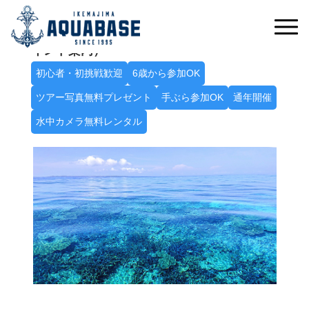
たっぷり遊んで八重干瀬を満喫！席数限定！
Ａ八重干瀬シュノーケルトリップ（2～3ポ
イント案内）
初心者・初挑戦歓迎
6歳から参加OK
ツアー写真無料プレゼント
手ぶら参加OK
通年開催
水中カメラ無料レンタル