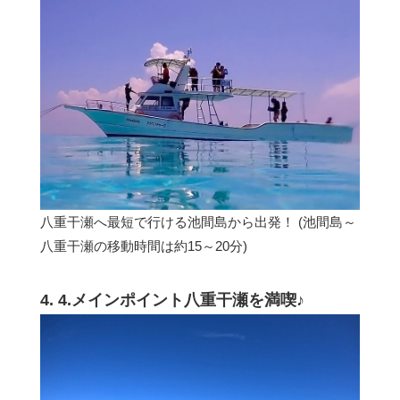
八重干瀬へ最短で行ける池間島から出発！ (池間島～
八重干瀬の移動時間は約15～20分)
4. 4.メインポイント八重干瀬を満喫♪