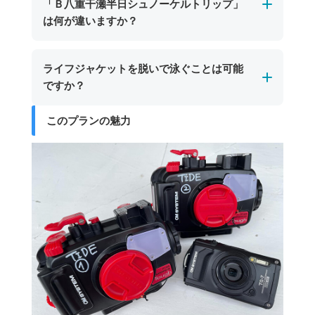
「Ｂ八重干瀬半日シュノーケルトリップ」
酔い止め薬の服用や十分な睡眠を取ってご参加
にお声がけいただければ、その場でお貸し出し
透明度が高く、濁って視界が悪くなることはほ
は何が違いますか？
いただくと、より快適に美しい海をご満喫いた
いたします。※SDカードはご持参いただくか、
とんどありません。晴天時と比べると若干色味
だけます。
ショップにてご購入いただけます。
は変わりますが、サンゴ礁や魚たちを十分にお
所要時間及びご案内するポイント数が異なりま
ライフジャケットを脱いで泳ぐことは可能
楽しみいただけますのでご安心ください。
す。
ですか？
「Ａ八重干瀬シュノーケルトリップ」は所要時
間3時間で2～3スポット
このプランの魅力
安全管理上の観点から、ライフジャケットを外
「Ｂ八重干瀬半日シュノーケルトリップ」は所
してシュノーケリングにご参加いただくことは
要時間4.5時間で3～4スポット
できません。全てのお客様にライフジャケット
を着用いただいております。