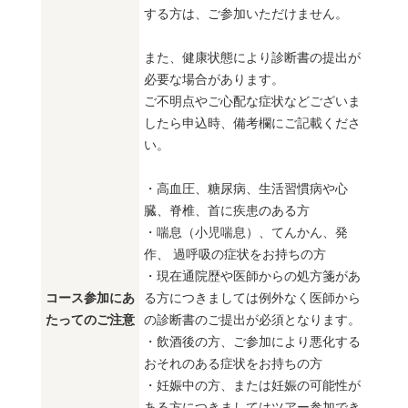
する方は、ご参加いただけません。
また、健康状態により診断書の提出が
必要な場合があります。
ご不明点やご心配な症状などございま
したら申込時、備考欄にご記載くださ
い。
・高血圧、糖尿病、生活習慣病や心
臓、脊椎、首に疾患のある方
・喘息（小児喘息）、てんかん、発
作、 過呼吸の症状をお持ちの方
・現在通院歴や医師からの処方箋があ
コース参加にあ
る方につきましては例外なく医師から
たってのご注意
の診断書のご提出が必須となります。
・飲酒後の方、ご参加により悪化する
おそれのある症状をお持ちの方
・妊娠中の方、または妊娠の可能性が
ある方につきましてはツアー参加でき